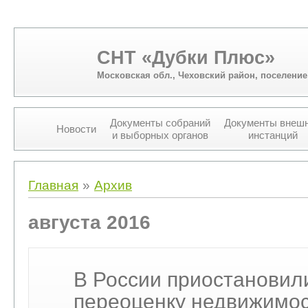
СНТ «Дубки Плюс»
Московская обл., Чеховский район, поселени
Документы собраний
Документы внеш
Новости
и выборных органов
инстанций
Вы здесь
Главная
»
Архив
августа 2016
В России приостановил
переоценку недвижимост