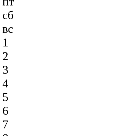
пт
сб
вс
1
2
3
4
5
6
7