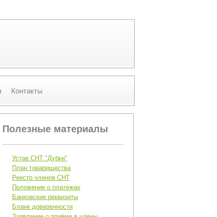
я
Контакты
Полезные материалы
Устав CНТ "Дубки"
План товарищества
Реестр членов CНТ
Положение о платежах
Банковские реквизиты
Бланк доверенности
Заявление о приёме в члены