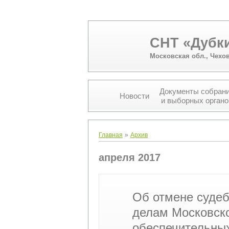
СНТ «Дубк
Московская обл., Чехо
Документы собран
Новости
и выборных органо
Вы здесь
Главная
»
Архив
апреля 2017
Об отмене судеб
делам Московско
обеспечительных