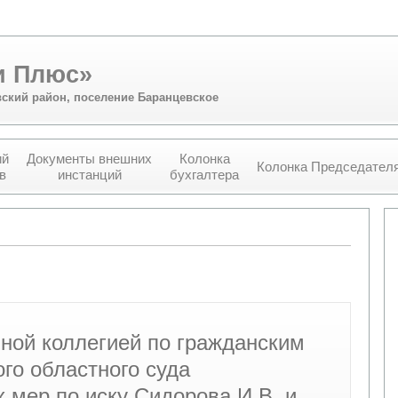
и Плюс»
вский район, поселение Баранцевское
ий
Документы внешних
Колонка
Колонка Председател
в
инстанций
бухгалтера
ной коллегией по гражданским
го областного суда
 мер по иску Сидорова И.В. и